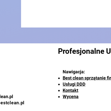
Profesjonalne U
Nawigacja:​
Best clean sprzątanie f
Usługi DDD
Kontakt
lean.pl
Wycena
estclean.pl